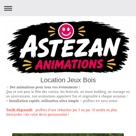
Location Jeux Bois
✨
Des animations pour tous vos événements !
Que ce soit pour la fête des voisins, les festivals, un team building, un mariage ou
un anniversaire, nos animations apportent fun et originalité à chaque occasion !
⚡
Installation rapide, utilisation ultra simple
– profitez-en sans stress.
Tarifs dégressifs
: profitez d’une réduction par 5 ou par 10 unités ou plus.
Demandez vite votre devis personnalisé !