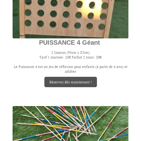
PUISSANCE 4 Géant
2 Joueurs (95cm x 87cm)
Tarif 1 Journée: 25€ Forfait 2 Jours: 30€
Le Puissance 4 est un jeu de réflexion pour enfants (à partir de 4 ans) et
adultes
Réservez dès maintenant !