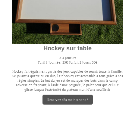
Hockey sur table
2-4 Joueurs
Tarif 1 Journée: 25€ Forfait 2 Jours: 30€
Hockey fait également partie des jeux capables de réunir toute la famille.
Se jouant à quatre ou en duo, l'air hockey est accessible à tous grâce à ses
règles simples. Le but du jeu est de marquer des buts dans le camp
adverse en frappant, à l'aide d'une poignée, le palet pour que celui-ci
glisse jusqu'à l'extrémité du plateau muni d'une soufflerie
Reservez dès maintenant !