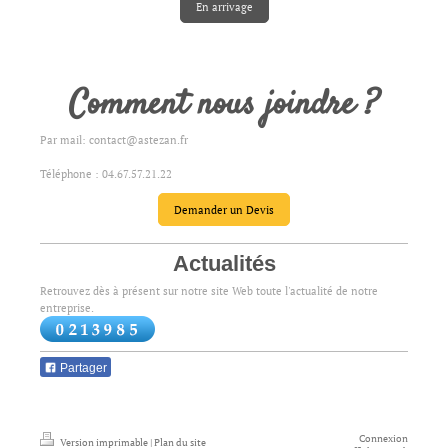
En arrivage
Comment nous joindre ?
Par mail: contact@astezan.fr
Téléphone : 04.67.57.21.22
Demander un Devis
Actualités
Retrouvez dès à présent sur notre site Web toute l'actualité de notre
entreprise.
Partager
Connexion
Version imprimable
|
Plan du site