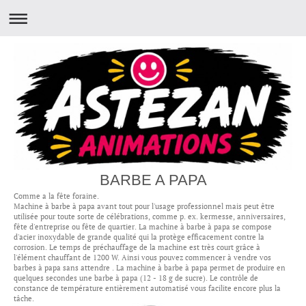
BARBE A PAPA
Comme a la fête foraine.
Machine à barbe à papa avant tout pour l'usage professionnel mais peut être
utilisée pour toute sorte de célébrations, comme p. ex. kermesse, anniversaires,
fête d'entreprise ou fête de quartier. La machine à barbe à papa se compose
d'acier inoxydable de grande qualité qui la protège efficacement contre la
corrosion. Le temps de préchauffage de la machine est très court grâce à
l'élément chauffant de 1200 W. Ainsi vous pouvez commencer à vendre vos
barbes à papa sans attendre . La machine à barbe à papa permet de produire en
quelques secondes une barbe à papa (12 - 18 g de sucre). Le contrôle de
constance de température entièrement automatisé vous facilite encore plus la
tâche.