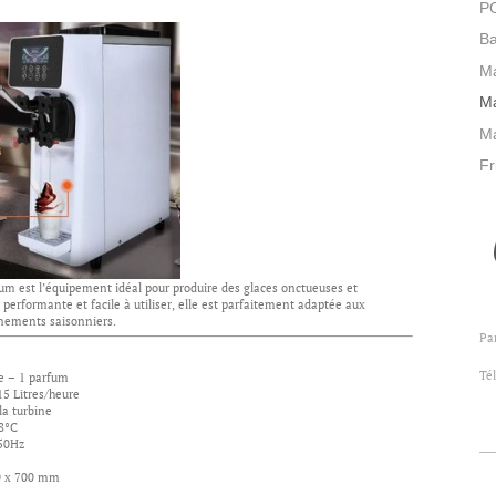
P
Ba
Ma
Ma
Ma
Fr
um est l’équipement idéal pour produire des glaces onctueuses et
performante et facile à utiliser, elle est parfaitement adaptée aux
énements saisonniers.
Pa
Té
ne – 1 parfum
15 Litres/heure
 la turbine
-8°C
 50Hz
0 x 700 mm