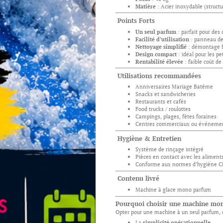
Matière
: Acier inoxydable (structu
Points Forts
Un seul parfum
: parfait pour des 
Facilité d’utilisation
: panneau de
Nettoyage simplifié
: démontage fa
Design compact
: idéal pour les pe
Rentabilité élevée
: faible coût de
Utilisations recommandées
Anniversaires Mariage Batême
Snacks et sandwicheries
Restaurants et cafés
Food trucks / roulottes
Campings, plages, fêtes foraines
Centres commerciaux ou événemen
Hygiène & Entretien
Système de rinçage intégré
Pièces en contact avec les aliment
Conforme aux normes d’hygiène C
Contenu livré
Machine à glace mono parfum
Pourquoi choisir une machine mo
Opter pour une machine à un seul parfum, c
La
simplicité opérationnelle