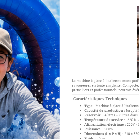
La machine à glace à l’italienne mono parf
savoureuses en toute simplicité. Compacte, 
particuliers et professionnels pour vos év
Caractéristiques Techniques
Type
: Machine à glace à l’italien
Capacité de production
: Jusqu’à 
Réservoir
: 4 litres + 2 litres dans
Température de service
: -6°C à 
Alimentation électrique
: 220V /
Puissance
: 900W
Dimensions (L x P x H)
: 210 x 58
Poids
: 40 kg