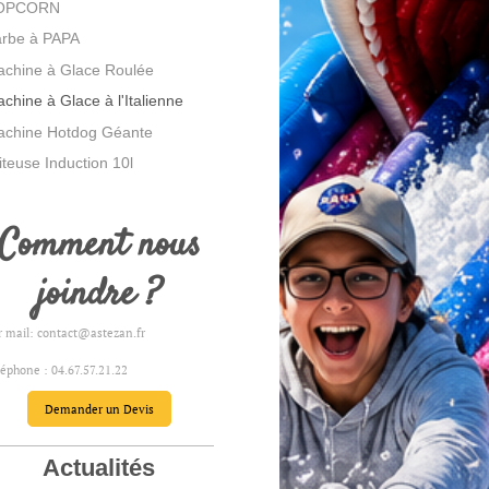
OPCORN
rbe à PAPA
chine à Glace Roulée
chine à Glace à l'Italienne
chine Hotdog Géante
iteuse Induction 10l
Comment nous
joindre ?
r mail: contact@astezan.fr
léphone : 04.67.57.21.22
Demander un Devis
Actualités