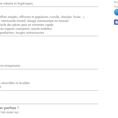
Re
re robuste et hygiénique)
Web
offres simples, efficaces et populaires (vanille, chocolat, fraise…).
 commande intuitif, dosage automatique ou manuel.
cile des pièces pour un entretien rapide.
tits espaces (comptoirs, stands mobiles).
 production, marges intéressantes.
ts temporaires
s amovibles et lavables
E
no parfum ?
’est miser sur :